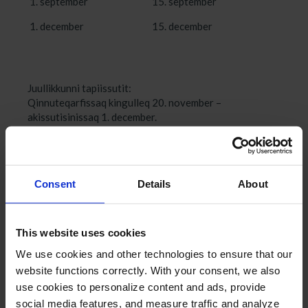
1. september 15. september
1. december 15. december
Juullikkunni tapiissutit:
Qinnuteqarfissaq kingulleq 20. november –
akissutisinissaq 1. december.
Suut pingaartippagut?
Consent
Details
About
Greenland Travelimi makku ukkanneqarput:
Sammisat meeqqanut inuusuttunullu
sapinngisamik amerlanerpaanut sunniuteqartut
This website uses cookies
Suliniutit nunatsinnit aallaaveqartut
We use cookies and other technologies to ensure that our
Suliniutit amerlasuunut iluaqutaasussat
website functions correctly. With your consent, we also
Tapiissutitta assigiinngitsorpassuarnut anngunnissaat
use cookies to personalize content and ads, provide
qulakkeerniarlugu, inuit ataasiakkaat suliniutaannut
social media features, and measure traffic and analyze