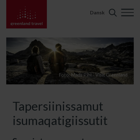
Dansk
Search
for:
Foto: Mads Pihl - Visit Greenland
Tapersiinissamut
isumaqatigiissutit