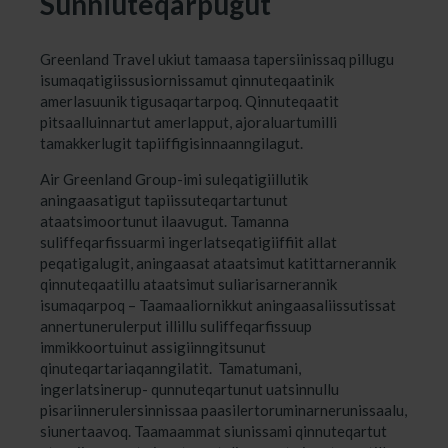
Sunniuteqarpugut
Greenland Travel ukiut tamaasa tapersiinissaq pillugu
isumaqatigiissusiornissamut qinnuteqaatinik
amerlasuunik tigusaqartarpoq. Qinnuteqaatit
pitsaalluinnartut amerlapput, ajoraluartumilli
tamakkerlugit tapiiffigisinnaanngilagut.
Air Greenland Group-imi suleqatigiillutik
aningaasatigut tapiissuteqartartunut
ataatsimoortunut ilaavugut. Tamanna
suliffeqarfissuarmi ingerlatseqatigiiffiit allat
peqatigalugit, aningaasat ataatsimut katittarnerannik
qinnuteqaatillu ataatsimut suliarisarnerannik
isumaqarpoq – Taamaaliornikkut aningaasaliissutissat
annertunerulerput illillu suliffeqarfissuup
immikkoortuinut assigiinngitsunut
qinuteqartariaqanngilatit. Tamatumani,
ingerlatsinerup- qunnuteqartunut uatsinnullu
pisariinnerulersinnissaa paasilertoruminarnerunissaalu,
siunertaavoq. Taamaammat siunissami qinnuteqartut