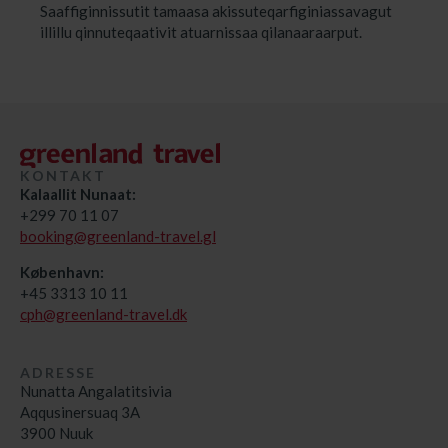
Saaffiginnissutit tamaasa akissuteqarfiginiassavagut
illillu qinnuteqaativit atuarnissaa qilanaaraarput.
KONTAKT
Kalaallit Nunaat:
+299 70 11 07
booking@greenland-travel.gl
København:
+45 3313 10 11
cph@greenland-travel.dk
ADRESSE
Nunatta Angalatitsivia
Aqqusinersuaq 3A
3900 Nuuk