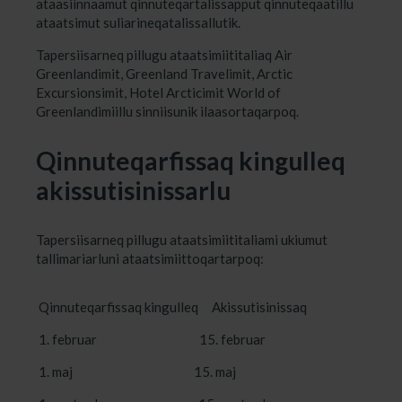
ataasiinnaamut qinnuteqartalissapput qinnuteqaatillu
ataatsimut suliarineqatalissallutik.
Tapersiisarneq pillugu ataatsimiititaliaq Air
Greenlandimit, Greenland Travelimit, Arctic
Excursionsimit, Hotel Arcticimit World of
Greenlandimiillu sinniisunik ilaasortaqarpoq.
Qinnuteqarfissaq kingulleq
akissutisinissarlu
Tapersiisarneq pillugu ataatsimiititaliami ukiumut
tallimariarluni ataatsimiittoqartarpoq:
Qinnuteqarfissaq kingulleq Akissutisinissaq
1. februar 15. februar
1. maj 15. maj